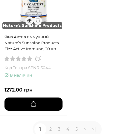
Nature’s Sunshine Products
Физ Актив иммунный
Nature’s Sunshine Products
Fizz Active Immune, 20 шт
Код Товара:SPNR-3044
В наличии
1272.00 грн
1
2
3
4
5
>
>|