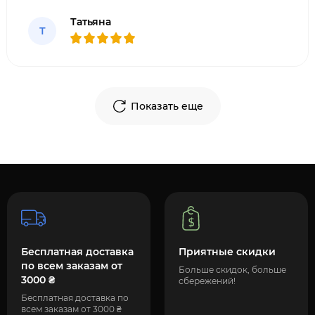
увлажненной, упругой и гладкой. Крем легко
Татьяна
впитывается, не оставляет жирности.
Т
Рекомендую всем, кто хочет сохранить
молодость и красоту ко
Показать еще
Бесплатная доставка
Приятные скидки
по всем заказам от
Больше скидок, больше
3000 ₴
сбережений!
Бесплатная доставка по
всем заказам от 3000 ₴