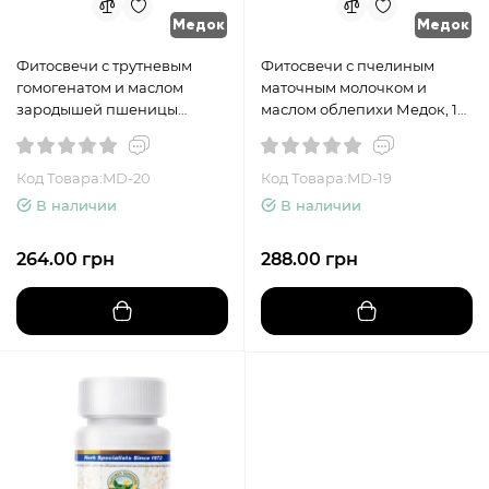
Медок
Медок
Фитосвечи с трутневым
Фитосвечи с пчелиным
гомогенатом и маслом
маточным молочком и
зародышей пшеницы
маслом облепихи Медок, 1
Медок, 1 упаковка
упаковка
Код Товара:MD-20
Код Товара:MD-19
В наличии
В наличии
264.00 грн
288.00 грн