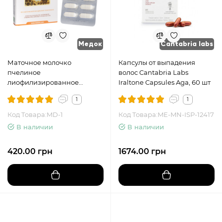
Медок
Cantabria labs
Маточное молочко
Капсулы от выпадения
пчелиное
волос Cantabria Labs
лиофилизированное
Iraltone Capsules Aga, 60 шт
Медок, 1 упаковка
1
1
Код Товара:MD-1
Код Товара:ME-MN-ISP-12417
В наличии
В наличии
420.00 грн
1674.00 грн