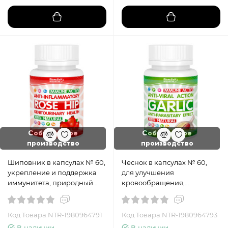
Собственное
Собственное
производство
производство
Шиповник в капсулах № 60,
Чеснок в капсулах № 60,
укрепление и поддержка
для улучшения
иммунитета, природный
кровообращения,
антиоксидант
иммунитета, от бактерий,
вирусов и глистов
Код Товара:NTR-1980964791
Код Товара:NTR-1980964793
В наличии
В наличии