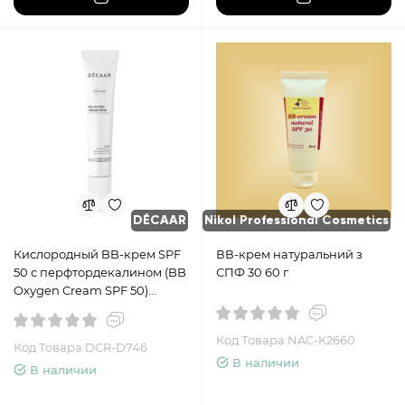
DÉCAAR
Nikol Professional Cosmetics
Кислородный BB-крем SPF
ВВ-крем натуральний з
50 с перфтордекалином (BB
СПФ 30 60 г
Oxygen Cream SPF 50)
DECAAR, 3 мл. / 15 мл. / 50 мл.;
відтінки IVORY, NUDE, TAN
Код Товара:NAC-K2660
Код Товара:DCR-D746
В наличии
В наличии