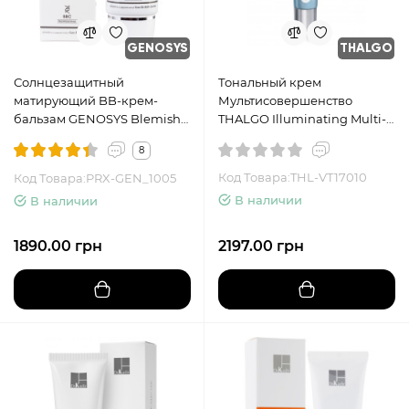
GENOSYS
THALGO
Солнцезащитный
Тональный крем
матирующий BB-крем-
Мультисовершенство
бальзам GENOSYS Blemish
THALGO Illuminating Multi-
Balm Cream SPF 30, 50 г
Perfection Naturale SPF15, 40
8
мл Натуральный
Код Товара:THL-VT17010
Код Товара:PRX-GEN_1005
В наличии
В наличии
1890.00 грн
2197.00 грн