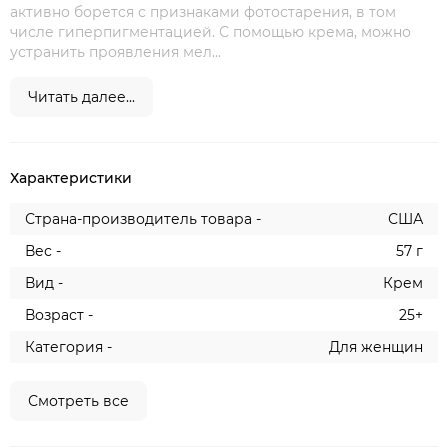
активно борется с признаками фотостарения, в том
числе гиперпигментацией. С помощью крема, можно
устранить проявления мел...
Читать далее...
Характеристики
Страна-производитель товара -
США
Вес -
57 г
Вид -
Крем
Возраст -
25+
Категория -
Для женщин
Смотреть все