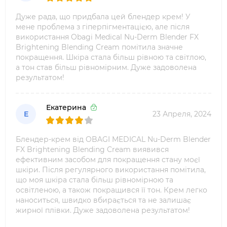
Дуже рада, що придбала цей блендер крем! У
мене проблема з гіперпігментацією, але після
використання Obagi Medical Nu-Derm Blender FX
Brightening Blending Cream помітила значне
покращення. Шкіра стала більш рівною та світлою,
а тон став більш рівномірним. Дуже задоволена
результатом!
Екатерина
Е
23 Апреля, 2024
Блендер-крем від OBAGI MEDICAL Nu-Derm Blender
FX Brightening Blending Cream виявився
ефективним засобом для покращення стану моєї
шкіри. Після регулярного використання помітила,
що моя шкіра стала більш рівномірною та
освітленою, а також покращився її тон. Крем легко
наноситься, швидко вбирається та не залишає
жирної плівки. Дуже задоволена результатом!