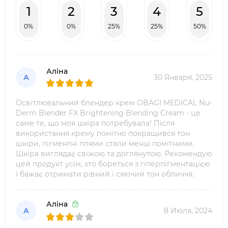
1
2
3
4
5
0%
0%
25%
25%
50%
Аліна
А
30 Января, 2025
Освітлювальний блендер крем OBAGI MEDICAL Nu-
Derm Blender FX Brightening Blending Cream - це
саме те, що моя шкіра потребувала! Після
використання крему помітно покращився тон
шкіри, пігментні плями стали менш помітними.
Шкіра виглядає свіжою та доглянутою. Рекомендую
цей продукт усім, хто бореться з гіперпігментацією
і бажає отримати рівний і сяючий тон обличчя.
Аліна
А
8 Июля, 2024