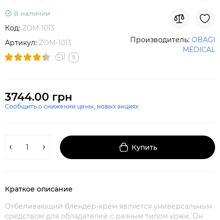
В наличии
Код:
ZOM-1013
Производитель:
OBAGI
Артикул:
ZOM-1013
MEDICAL
8
3744.00 грн
Сообщить о снижении цены, новых акциях
Купить
Краткое описание
Отбеливающий блендер-крем является универсальным
средством для обладателей с разным типом кожи. Он