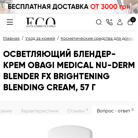
0
Главная
Уход за кожей
Косметические средства для домашн
ОСВЕТЛЯЮЩИЙ БЛЕНДЕР-
КРЕМ OBAGI MEDICAL NU-DERM
BLENDER FX BRIGHTENING
BLENDING CREAM, 57 Г
8
0
сание
Характеристики
Отзывы
Вопрос - ответ