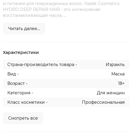
и питания для поврежденных волос. Hadat Cosmetics
HYDRO DEEP REPAIR HAIR - это интенсивная
восстанавливающая маска, ...
Читать далее...
Характеристики
Страна-производитель товара -
Израиль
Вид -
Маска
Возраст -
18+
Категория -
Для женщин
Класс косметики -
Профессиональная
Смотреть все