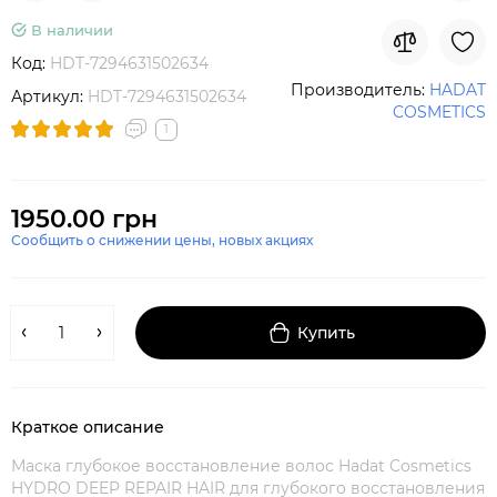
В наличии
Код:
HDT-7294631502634
Производитель:
HADAT
Артикул:
HDT-7294631502634
COSMETICS
1
1950.00 грн
Сообщить о снижении цены, новых акциях
Купить
Краткое описание
Маска глубокое восстановление волос Hadat Cosmetics
HYDRO DEEP REPAIR HAIR для глубокого восстановления