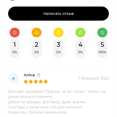
Написать отзыв
1
2
3
4
5
0%
0%
0%
0%
100%
Аліна
А
7 Февраля, 2025
Бальзам шикарен! Працює на всі гроші і запах і на
дотик волосся ммммм)
Дякую за швидку доставку, дуже зручно.
Сьогодні у мене наче спа для волосся!
Розвитку і багатих замовників