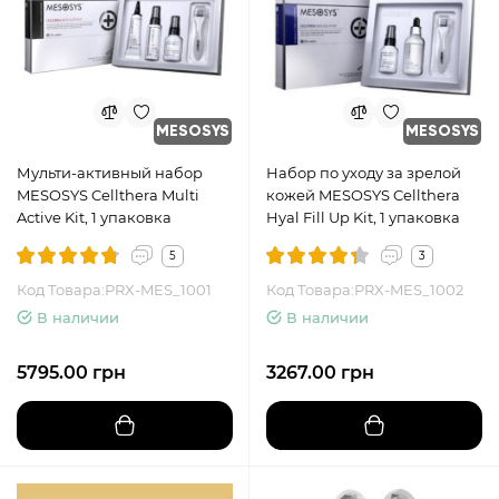
MESOSYS
MESOSYS
Мульти-активный набор
Набор по уходу за зрелой
MESOSYS Cellthera Multi
кожей MESOSYS Cellthera
Active Kit, 1 упаковка
Hyal Fill Up Kit, 1 упаковка
5
3
Код Товара:PRX-MES_1001
Код Товара:PRX-MES_1002
В наличии
В наличии
5795.00 грн
3267.00 грн