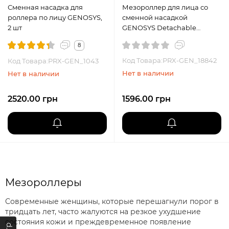
Сменная насадка для
Мезороллер для лица со
роллера по лицу GENOSYS,
сменной насадкой
2 шт
GENOSYS Detachable
Manual Roller, 0,25 мм, 1 шт
8
Код Товара:PRX-GEN_18842
Код Товара:PRX-GEN_1043
Нет в наличии
Нет в наличии
2520.00 грн
1596.00 грн
Мезороллеры
Современные женщины, которые перешагнули порог в
тридцать лет, часто жалуются на резкое ухудшение
состояния кожи и преждевременное появление