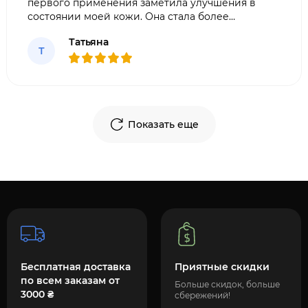
первого применения заметила улучшения в
состоянии моей кожи. Она стала более
увлажненной, упругой и гладкой. Крем легко
Татьяна
впитывается, не оставляет жирности.
Т
Рекомендую всем, кто хочет сохранить
молодость и красоту ко
Показать еще
Бесплатная доставка
Приятные скидки
по всем заказам от
Больше скидок, больше
3000 ₴
сбережений!