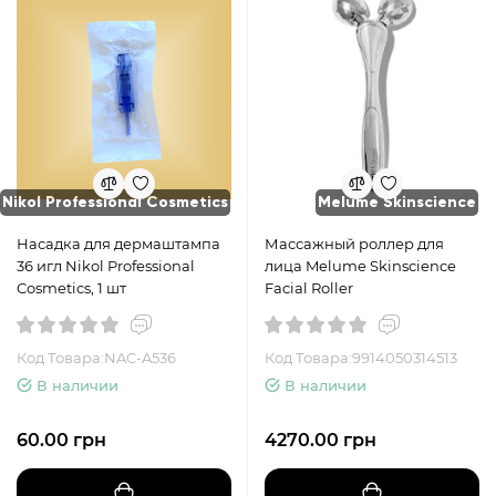
Nikol Professional Cosmetics
Melume Skinscience
Насадка для дермаштампа
Массажный роллер для
36 игл Nikol Professional
лица Melume Skinscience
Cosmetics, 1 шт
Facial Roller
Код Товара:NAC-A536
Код Товара:9914050314513
В наличии
В наличии
60.00 грн
4270.00 грн