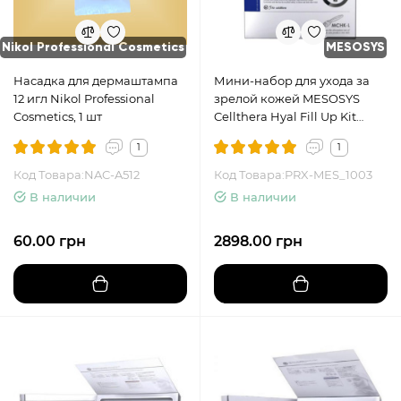
Nikol Professional Cosmetics
MESOSYS
Насадка для дермаштампа
Мини-набор для ухода за
12 игл Nikol Professional
зрелой кожей MESOSYS
Cosmetics, 1 шт
Cellthera Hyal Fill Up Kit
(Light), 1 упаковка
1
1
Код Товара:NAC-A512
Код Товара:PRX-MES_1003
В наличии
В наличии
60.00 грн
2898.00 грн