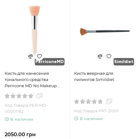
PerriconeMD
Simildiet
Кисть для нанесения
Кисть веерная для
тонального средства
пилингов Simildiet
Perricone MD No Makeup
Foundation Brush
Код Товара:PER-MD-
Код Товара:PRT-21001
00001162
В наличии
В наличии
2050.00 грн