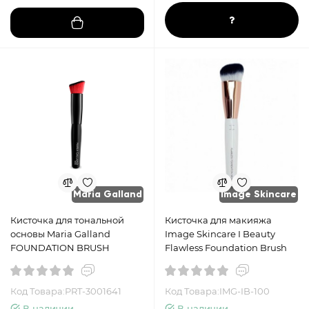
Maria Galland
Image Skincare
Кисточка для тональной
Кисточка для макияжа
основы Maria Galland
Image Skincare I Beauty
FOUNDATION BRUSH
Flawless Foundation Brush
Код Товара:PRT-3001641
Код Товара:IMG-IB-100
В наличии
В наличии