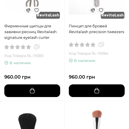
RevitaLash
RevitaLash
Фирменные щипцы для
Пинцет для бровей
завивки ресниц Revitalash
Revitalash precision tweezers
signature eyelash curler
Код Товара:RL-19384
Код Товара:RL-19383
В наличии
В наличии
960.00 грн
960.00 грн