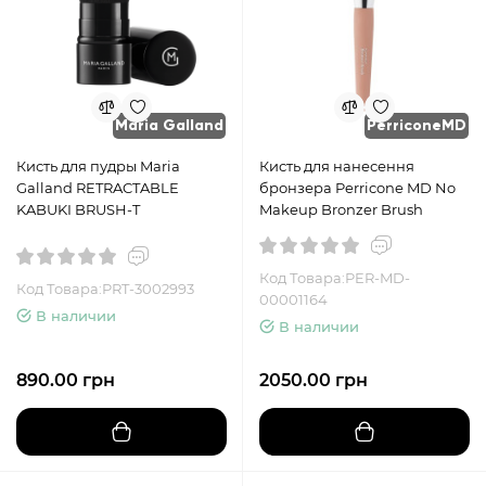
Maria Galland
PerriconeMD
Кисть для пудры Maria
Кисть для нанесення
Galland RETRACTABLE
бронзера Perricone MD No
KABUKI BRUSH-T
Makeup Bronzer Brush
Код Товара:PER-MD-
Код Товара:PRT-3002993
00001164
В наличии
В наличии
890.00 грн
2050.00 грн