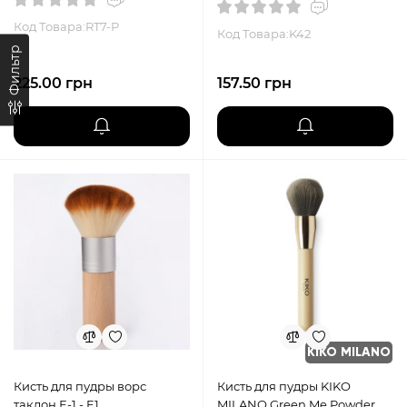
Код Товара:RT7-P
Код Товара:K42
Фильтр
225.00 грн
157.50 грн
KIKO MILANO
Кисть для пудры ворс
Кисть для пудры KIKO
таклон Е-1 - E1
MILANO Green Me Powder