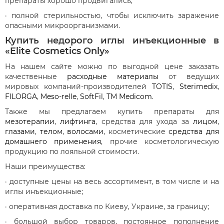
препараты хорошо продвигались;
· полной стерильностью, чтобы исключить заражение
опасными микроорганизмами.
Купить недорого иглы инъекционные в
«Elite Cosmetics Only»
На нашем сайте можно по выгодной цене заказать
качественные
расходные материалы
от ведущих
мировых компаний-производителей
TOTIS
,
Sterimedix
,
FILORGA
,
Meso-relle
,
SoftFil
,
ТМ Medicom
.
Также мы предлагаем купить препараты для
мезотерапии
,
лифтинга
, средства для ухода за
лицом
,
глазами
,
телом
,
волосами
, косметические
средства для
домашнего применения
, прочие косметологическую
продукцию по лояльной стоимости.
Наши преимущества:
· доступные цены на весь ассортимент, в том числе и на
иглы инъекционные;
· оперативная доставка по Киеву, Украине, за границу;
· большой выбор товаров, постоянное пополнение