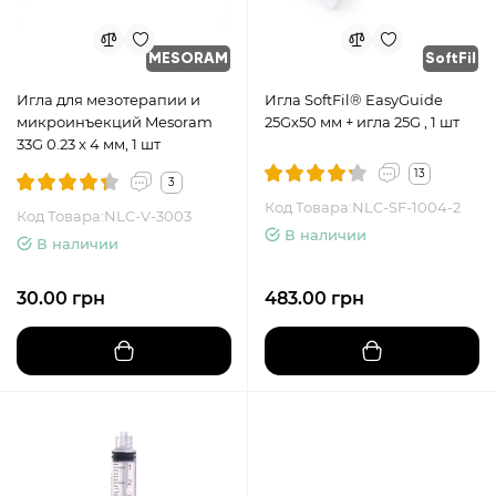
MESORAM
SoftFil
Игла для мезотерапии и
Игла SoftFil® EasyGuide
микроинъекций Mesoram
25Gx50 мм + игла 25G , 1 шт
33G 0.23 x 4 мм, 1 шт
13
3
Код Товара:NLC-SF-1004-2
Код Товара:NLC-V-3003
В наличии
В наличии
30.00 грн
483.00 грн