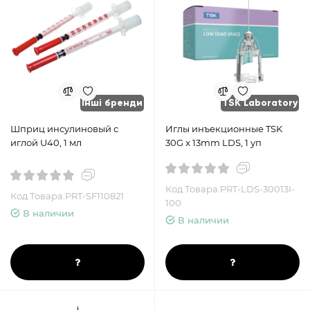
Інші бренди
TSK Laboratory
Шприц инсулиновый с
Иглы инъекционные TSK
иглой U40, 1 мл
30G x 13mm LDS, 1 уп
Код Товара:PRT-LDS-30013I-
Код Товара:PRT-SF110821
100
В наличии
В наличии