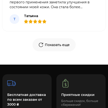
первого применения заметила улучшения в
состоянии моей кожи. Она стала более
увлажненной, упругой и гладкой. Крем легко
Татьяна
впитывается, не оставляет жирности.
Т
Рекомендую всем, кто хочет сохранить
молодость и красоту ко
Показать еще
Бесплатная доставка
Приятные скидки
по всем заказам от
Больше скидок, больше
3000 ₴
сбережений!