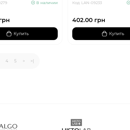
9279
В наличии
Код: LAN-09233
грн
402.00 грн
Купить
Купить
4
5
>
>|