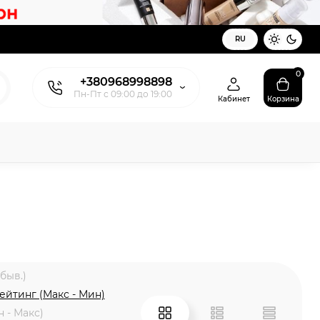
RU
0
+380968998898
Пн-Пт с 09:00 до 19:00
Кабинет
Корзина
быв.)
ейтинг (Макс - Мин)
 - Макс)