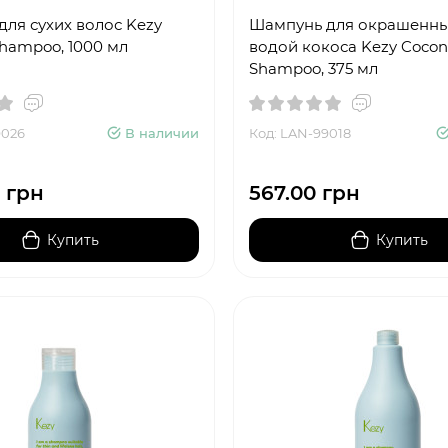
ля сухих волос Kezy
Шампунь для окрашенны
hampoo, 1000 мл
водой кокоса Kezy Cocon
Shampoo, 375 мл
9026
В наличии
Код: LAN-99018
 грн
567.00 грн
Купить
Купить