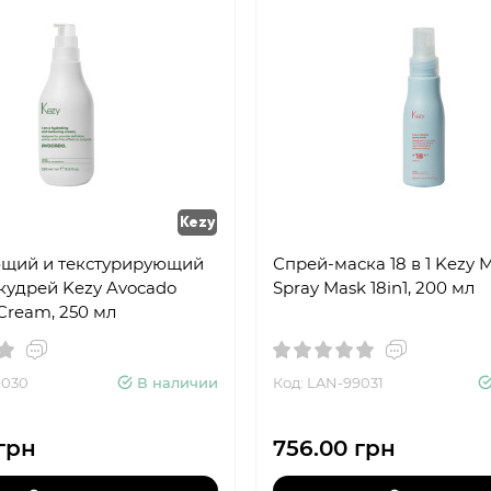
Kezy
щий и текстурирующий
Спрей-маска 18 в 1 Kezy M
кудрей Kezy Avocado
Spray Mask 18in1, 200 мл
 Cream, 250 мл
9030
В наличии
Код: LAN-99031
грн
756.00 грн