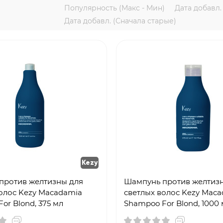
Популярность (Макс - Мин)
Дата добавл.
Дата добавл. (Сначала старые)
Kezy
против желтизны для
Шампунь против желтиз
олос Kezy Macadamia
светлых волос Kezy Mac
or Blond, 375 мл
Shampoo For Blond, 1000