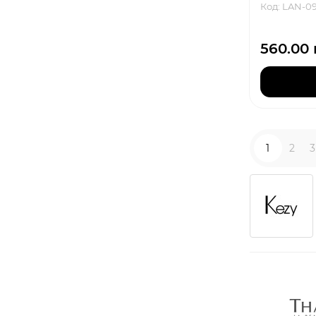
Код: LAN-0
560.00 
1
2
3